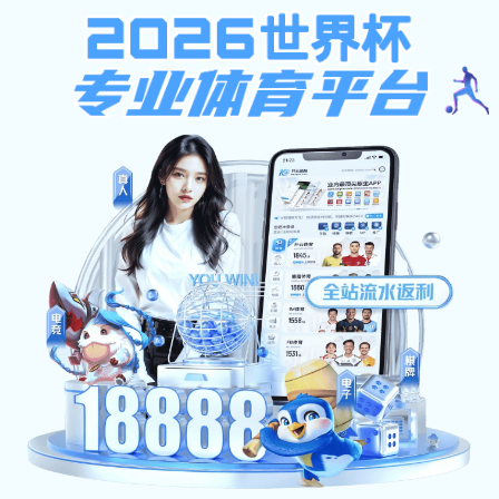
立即注册
必威官网
官网 · 权威体
育数据平台
必威官网 OFFICIAL WEBSITE
自2022年创立以来，
必威官网
致力于为用户提供包括
NBA、英超、欧洲杯、LPL在内的热门赛事直播与数据
服务，广受用户信赖。
立即下载必威官网APP