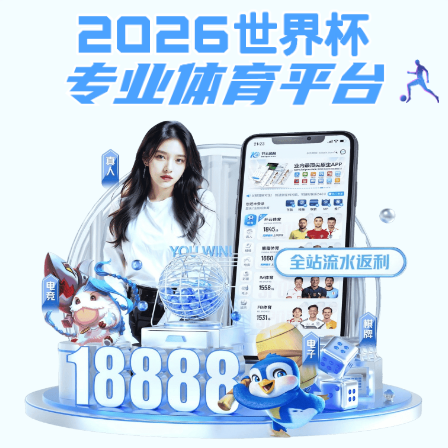
立即注册
必威官网
官网 · 权威体
育数据平台
必威官网 OFFICIAL WEBSITE
自2022年创立以来，
必威官网
致力于为用户提供包括
NBA、英超、欧洲杯、LPL在内的热门赛事直播与数据
服务，广受用户信赖。
立即下载必威官网APP